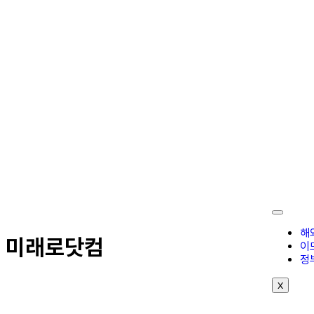
해
미래로닷컴
이
정
X