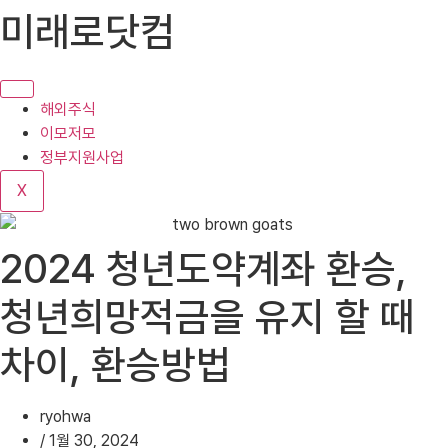
콘
미래로닷컴
텐
츠
로
건
해외주식
너
이모저모
뛰
정부지원사업
기
X
2024 청년도약계좌 환승,
청년희망적금을 유지 할 때
차이, 환승방법
ryohwa
/
1월 30, 2024