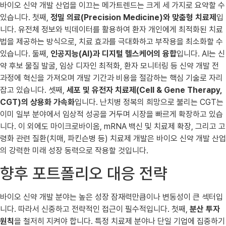
바이오 신약 개발 산업을 이끄는 메가트렌드는 크게 세 가지로 요약할 수
있습니다. 첫째,
정밀 의료(Precision Medicine)와 맞춤형 치료제
입
니다. 유전체 정보와 빅데이터를 활용하여 환자 개인에게 최적화된 치료
법을 제공하는 방식으로, 치료 효과를 극대화하고 부작용을 최소화할 수
있습니다. 둘째,
인공지능(AI)과 디지털 헬스케어의 융합
입니다. AI는 신
약 후보 물질 발굴, 임상 디자인 최적화, 환자 모니터링 등 신약 개발 전
과정에 혁신을 가져오며 개발 기간과 비용을 절감하는 핵심 기술로 자리
잡고 있습니다. 셋째,
세포 및 유전자 치료제(Cell & Gene Therapy,
CGT)의 상용화 가속화
입니다. 난치병 정복의 희망으로 불리는 CGT는
이미 일부 분야에서 임상적 성공을 거두며 시장을 빠르게 확장하고 있습
니다. 이 외에도 마이크로바이옴, mRNA 백신 및 치료제 확장, 그리고 고
령화 관련 질환(치매, 파킨슨병 등) 치료제 개발은 바이오 신약 개발 산업
의 강력한 미래 성장 동력으로 작용할 것입니다.
향후 포트폴리오 대응 전략
바이오 신약 개발 분야는 높은 성장 잠재력만큼이나 변동성이 큰 섹터입
니다. 따라서 신중하고 전략적인 접근이 필수적입니다. 첫째,
분산 투자
원칙
을 철저히 지켜야 합니다. 특정 치료제 분야나 단일 기업에 집중하기