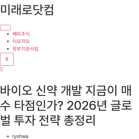
콘
미래로닷컴
텐
츠
로
건
해외주식
너
이모저모
뛰
정부지원사업
기
X
바이오 신약 개발 지금이 매
수 타점인가? 2026년 글로
벌 투자 전략 총정리
ryohwa