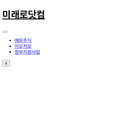
콘
텐
미래로닷컴
츠
로
건
너
뛰
해외주식
기
이모저모
정부지원사업
X