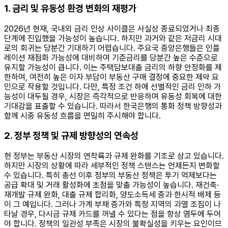
1. 금리 및 유동성 환경 변화의 재평가
2026년 현재, 국내외 금리 인상 사이클은 사실상 종료되었거나 최종
단계에 진입했을 가능성이 높습니다. 하지만 과거와 같은 저금리 시대
로의 회귀는 당분간 기대하기 어렵습니다. 주요국 중앙은행들은 인플
레이션 재점화 가능성에 대비하여 기준금리를 당분간 높은 수준으로
유지할 가능성이 큽니다. 이는 주택담보대출 금리의 하향 안정화를 제
한하며, 여전히 높은 이자 부담이 부동산 구매 결정에 중요한 제약 요
인으로 작용할 것입니다. 다만, 특정 조건 하에 선별적인 금리 인하 가
능성이 대두될 경우, 시장은 즉각적으로 반응하며 유동성 회복에 대한
기대감을 표출할 수 있습니다. 따라서 한국은행의 통화 정책 방향성과
함께 시중 유동성 흐름을 면밀히 주시해야 합니다.
2. 정부 정책 및 규제 방향성의 연속성
현 정부는 부동산 시장의 연착륙과 규제 완화를 기조로 삼고 있습니다.
하지만 시장의 상황에 따라 세부적인 정책 스탠스는 언제든지 변화할
수 있습니다. 특히 총선 이후 정부의 부동산 정책은 투기 억제보다는
공급 확대 및 거래 활성화에 초점을 맞출 가능성이 높습니다. 재건축·
재개발 규제 완화, 대출 규제 합리화, 양도소득세 중과 한시적 배제 등
이 그 예입니다. 그러나 가계 부채 증가와 특정 지역의 과열 조짐이 나
타날 경우, 다시금 규제 카드를 꺼낼 수 있다는 점을 항상 염두에 두어
야 합니다. 정책의 일관성 부족은 시장의 불확실성을 키우는 요인이므