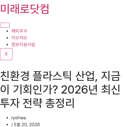
콘
미래로닷컴
텐
츠
로
건
해외주식
너
이모저모
뛰
정부지원사업
기
X
친환경 플라스틱 산업, 지금
이 기회인가? 2026년 최신
투자 전략 총정리
ryohwa
/
5월 20, 2026