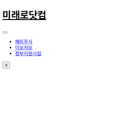
콘
텐
미래로닷컴
츠
로
건
너
뛰
해외주식
기
이모저모
정부지원사업
X