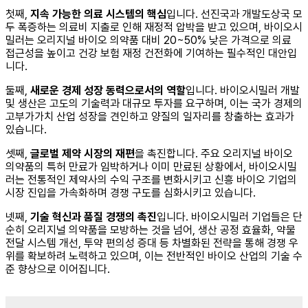
첫째,
지속 가능한 의료 시스템의 핵심
입니다. 선진국과 개발도상국 모
두 폭증하는 의료비 지출로 인해 재정적 압박을 받고 있으며, 바이오시
밀러는 오리지널 바이오 의약품 대비 20~50% 낮은 가격으로 의료
접근성을 높이고 건강 보험 재정 건전화에 기여하는 필수적인 대안입
니다.
둘째,
새로운 경제 성장 동력으로서의 역할
입니다. 바이오시밀러 개발
및 생산은 고도의 기술력과 대규모 투자를 요구하며, 이는 국가 경제의
고부가가치 산업 성장을 견인하고 양질의 일자리를 창출하는 효과가
있습니다.
셋째,
글로벌 제약 시장의 재편
을 촉진합니다. 주요 오리지널 바이오
의약품의 특허 만료가 임박하거나 이미 만료된 상황에서, 바이오시밀
러는 전통적인 제약사의 수익 구조를 변화시키고 신흥 바이오 기업의
시장 진입을 가속화하며 경쟁 구도를 심화시키고 있습니다.
넷째,
기술 혁신과 품질 경쟁의 촉진
입니다. 바이오시밀러 기업들은 단
순히 오리지널 의약품을 모방하는 것을 넘어, 생산 공정 효율화, 약물
전달 시스템 개선, 투약 편의성 증대 등 차별화된 전략을 통해 경쟁 우
위를 확보하려 노력하고 있으며, 이는 전반적인 바이오 산업의 기술 수
준 향상으로 이어집니다.