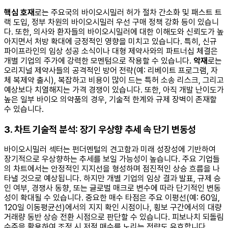
핵심 호재
로는 주요국의 바이오시밀러 허가 절차 간소화 및 패스트 트
랙 도입, 정부 차원의 바이오시밀러 우선 구매 정책 강화 등이 있습니
다. 또한, 의사와 환자들의 바이오시밀러에 대한 이해도와 신뢰도가 높
아지면서 처방 확대에 긍정적인 영향을 미치고 있습니다. 특히, 신규
파이프라인의 임상 성공 소식이나 대형 제약사와의 파트너십 체결은
개별 기업의 주가에 강력한 모멘텀으로 작용할 수 있습니다.
악재
로는
오리지널 제약사들의 공격적인 방어 전략(예: 리베이트 프로그램, 자
체 복제약 출시), 복잡하고 비용이 많이 드는 특허 소송 리스크, 그리고
예상보다 치열해지는 가격 경쟁이 있습니다. 또한, 아직 개발 난이도가
높은 일부 바이오 의약품의 경우, 기술적 한계와 규제 장벽이 존재할
수 있습니다.
3. 차트 기술적 분석: 장기 우상향 추세 속 단기 변동성
바이오시밀러 섹터는 펀더멘털의 견고함과 미래 성장성에 기반하여
장기적으로 우상향하는 추세를 보일 가능성이 높습니다. 주요 기업들
의 차트에서는 안정적인 지지선을 형성하며 점진적인 상승 흐름을 나
타낼 것으로 예상됩니다. 하지만 개별 기업의 임상 결과 발표, 규제 승
인 여부, 경쟁사 동향, 또는 글로벌 매크로 변수에 따라 단기적인 변동
성이 확대될 수 있습니다. 중요한 매수 타점은 주요 이평선(예: 60일,
120일 이동평균선)에서의 지지 확인 시점이나, 횡보 구간에서의 대량
거래량 동반 상승 전환 시점으로 판단할 수 있습니다. 피보나치 되돌림
수준을 활용하여 조정 시 저점 매수를 노리는 전략도 유효합니다.