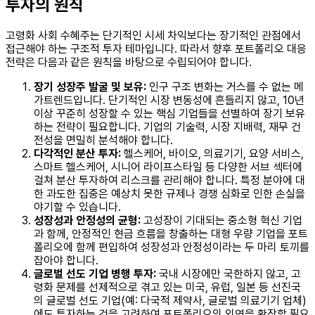
투자의 원칙
고령화 사회 수혜주는 단기적인 시세 차익보다는 장기적인 관점에서
접근해야 하는 구조적 투자 테마입니다. 따라서 향후 포트폴리오 대응
전략은 다음과 같은 원칙을 바탕으로 수립되어야 합니다.
장기 성장주 발굴 및 보유:
인구 구조 변화는 거스를 수 없는 메
가트렌드입니다. 단기적인 시장 변동성에 흔들리지 않고, 10년
이상 꾸준히 성장할 수 있는 핵심 기업들을 선별하여 장기 보유
하는 전략이 필요합니다. 기업의 기술력, 시장 지배력, 재무 건
전성을 면밀히 분석해야 합니다.
다각적인 분산 투자:
헬스케어, 바이오, 의료기기, 요양 서비스,
스마트 헬스케어, 시니어 라이프스타일 등 다양한 서브 섹터에
걸쳐 분산 투자하여 리스크를 관리해야 합니다. 특정 분야에 대
한 과도한 집중은 예상치 못한 규제나 경쟁 심화로 인한 손실을
야기할 수 있습니다.
성장성과 안정성의 균형:
고성장이 기대되는 중소형 혁신 기업
과 함께, 안정적인 현금 흐름을 창출하는 대형 우량 기업을 포트
폴리오에 함께 편입하여 성장성과 안정성이라는 두 마리 토끼를
잡아야 합니다.
글로벌 선도 기업 병행 투자:
국내 시장에만 국한하지 않고, 고
령화 문제를 선제적으로 겪고 있는 미국, 유럽, 일본 등 선진국
의 글로벌 선도 기업(예: 다국적 제약사, 글로벌 의료기기 업체)
에도 투자하는 것을 고려하여 포트폴리오의 외연을 확장할 필요