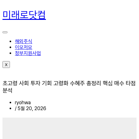
콘
텐
미래로닷컴
츠
로
건
너
뛰
해외주식
기
이모저모
정부지원사업
X
초고령 사회 투자 기회 고령화 수혜주 총정리 핵심 매수 타점
분석
ryohwa
/
5월 20, 2026