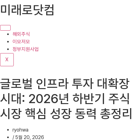
콘
미래로닷컴
텐
츠
로
건
해외주식
너
이모저모
뛰
정부지원사업
기
X
글로벌 인프라 투자 대확장
시대: 2026년 하반기 주식
시장 핵심 성장 동력 총정리
ryohwa
/
5월 20, 2026