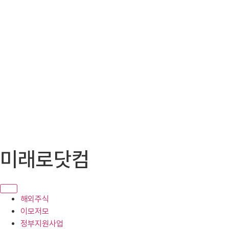
콘
미래로닷컴
텐
츠
로
건
해외주식
너
이모저모
뛰
정부지원사업