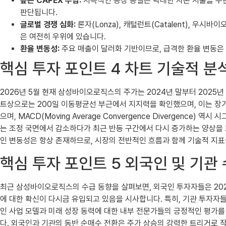
높은 CAPEX 부담:
지속적인 공장 증설은 막대한 자본 지출을 수반
판단됩니다.
글로벌 경쟁 심화:
론자(Lonza), 캐털런트(Catalent), 우
은 여전히 우위에 있습니다.
환율 변동성:
주요 매출이 달러화 기반이므로, 급격한 환율 변동은
핵심 투자 포인트 4 차트 기술적 분
2026년 5월 현재 삼성바이오로직스의 주가는 2024년 말부터 2025
트상으로는 200일 이동평균선 부근에서 지지력을 확인했으며, 이는 장기 투자
으며, MACD(Moving Average Convergence Diverge
는 조정 국면에서 감소하다가 최근 반등 구간에서 다시 증가하는 양상을 
인 변동성은 항상 존재하므로, 시장의 전반적인 흐름과 함께 기술적 지
핵심 투자 포인트 5 외국인 및 기관
최근 삼성바이오로직스의 수급 동향을 살펴보면, 외국인 투자자들은 202
에 대한 확신이 다시금 유입되고 있음을 시사합니다. 특히, 기관 투자자
인 사업 모델과 미래 성장 동력에 대한 내부 전문가들의 긍정적인 평가를
다. 외국인과 기관의 동반 순매수 전환은 주가 상승의 강력한 트리거로 작