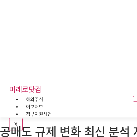
미래로닷컴
콘
텐
해외주식
츠
이모저모
로
정부지원사업
건
X
너
공매도 규제 변화 최신 분석
뛰