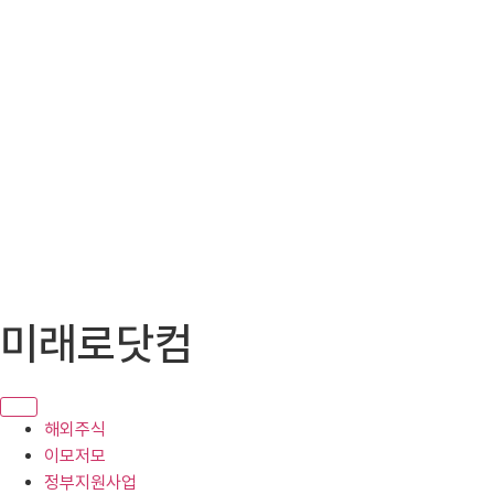
콘
미래로닷컴
텐
츠
로
건
해외주식
너
이모저모
뛰
정부지원사업