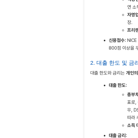
연 소
자영업
장.
프리랜
신용점수:
NIC
800점 이상을 
2. 대출 한도 및 금
대출 한도와 금리는
개인의
대출 한도:
총부채
표로,
우, 
따라 
소득 
대출 금리: