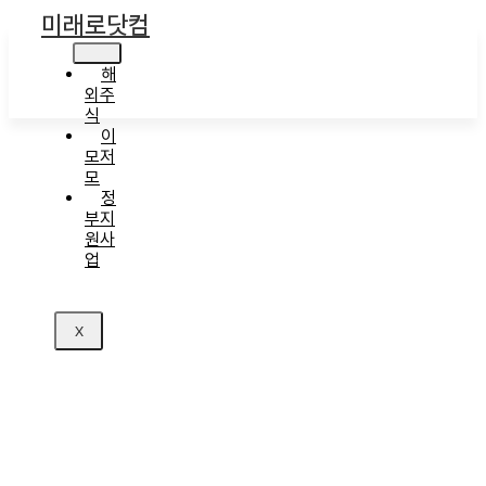
콘
미래로닷컴
텐
츠
해
로
외주
건
식
너
이
뛰
모저
기
모
정
부지
원사
업
X