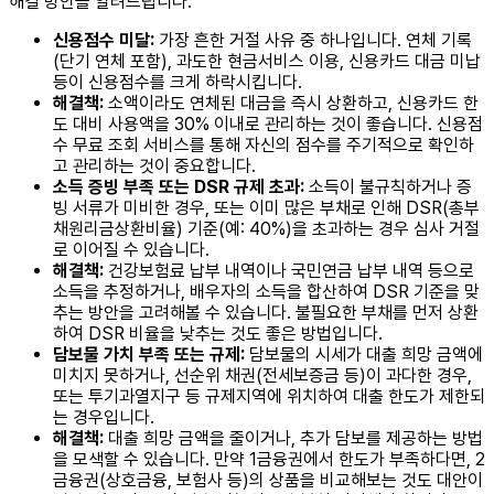
해결 방안을 알려드립니다.
신용점수 미달:
가장 흔한 거절 사유 중 하나입니다. 연체 기록
(단기 연체 포함), 과도한 현금서비스 이용, 신용카드 대금 미납
등이 신용점수를 크게 하락시킵니다.
해결책:
소액이라도 연체된 대금을 즉시 상환하고, 신용카드 한
도 대비 사용액을 30% 이내로 관리하는 것이 좋습니다. 신용점
수 무료 조회 서비스를 통해 자신의 점수를 주기적으로 확인하
고 관리하는 것이 중요합니다.
소득 증빙 부족 또는 DSR 규제 초과:
소득이 불규칙하거나 증
빙 서류가 미비한 경우, 또는 이미 많은 부채로 인해 DSR(총부
채원리금상환비율) 기준(예: 40%)을 초과하는 경우 심사 거절
로 이어질 수 있습니다.
해결책:
건강보험료 납부 내역이나 국민연금 납부 내역 등으로
소득을 추정하거나, 배우자의 소득을 합산하여 DSR 기준을 맞
추는 방안을 고려해볼 수 있습니다. 불필요한 부채를 먼저 상환
하여 DSR 비율을 낮추는 것도 좋은 방법입니다.
담보물 가치 부족 또는 규제:
담보물의 시세가 대출 희망 금액에
미치지 못하거나, 선순위 채권(전세보증금 등)이 과다한 경우,
또는 투기과열지구 등 규제지역에 위치하여 대출 한도가 제한되
는 경우입니다.
해결책:
대출 희망 금액을 줄이거나, 추가 담보를 제공하는 방법
을 모색할 수 있습니다. 만약 1금융권에서 한도가 부족하다면, 2
금융권(상호금융, 보험사 등)의 상품을 비교해보는 것도 대안이