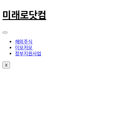
콘
텐
미래로닷컴
츠
로
건
너
뛰
해외주식
기
이모저모
정부지원사업
X