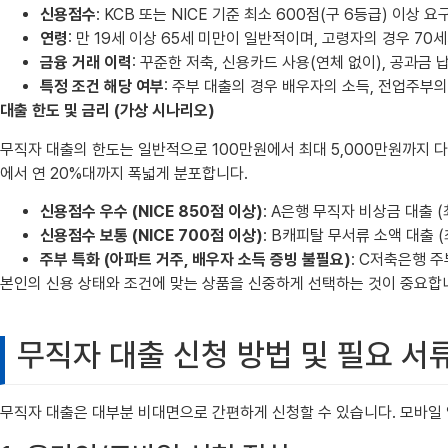
신용점수
: KCB 또는 NICE 기준 최소 600점(구 6등급) 이
연령
: 만 19세 이상 65세 미만이 일반적이며, 고령자의 경우 7
금융 거래 이력
: 꾸준한 저축, 신용카드 사용(연체 없이), 공과금
특정 조건 해당 여부
: 주부 대출의 경우 배우자의 소득, 전업주부의
대출 한도 및 금리 (가상 시나리오)
무직자 대출의 한도는 일반적으로 100만원에서 최대 5,000만원까지 다
에서 연 20%대까지 폭넓게 분포합니다.
신용점수 우수 (NICE 850점 이상)
: A은행 무직자 비상금 대출 (최
신용점수 보통 (NICE 700점 이상)
: B캐피탈 무서류 소액 대출 (최
주부 특화 (아파트 거주, 배우자 소득 증빙 불필요)
: C저축은행 주부
본인의 신용 상태와 조건에 맞는 상품을 신중하게 선택하는 것이 중요합니
무직자 대출 신청 방법 및 필요 서
무직자 대출은 대부분 비대면으로 간편하게 신청할 수 있습니다. 모바일 