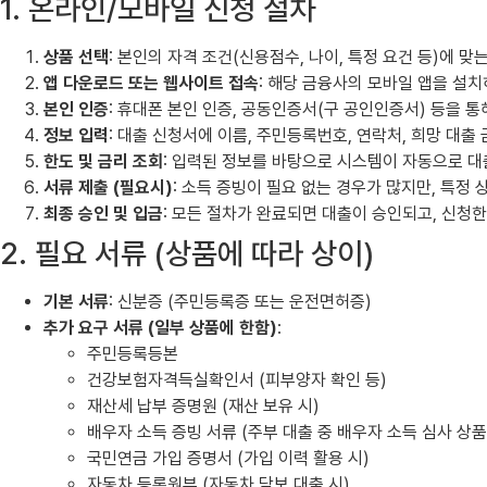
1. 온라인/모바일 신청 절차
상품 선택
: 본인의 자격 조건(신용점수, 나이, 특정 요건 등)에 
앱 다운로드 또는 웹사이트 접속
: 해당 금융사의 모바일 앱을 설
본인 인증
: 휴대폰 본인 인증, 공동인증서(구 공인인증서) 등을 
정보 입력
: 대출 신청서에 이름, 주민등록번호, 연락처, 희망 대출
한도 및 금리 조회
: 입력된 정보를 바탕으로 시스템이 자동으로 대
서류 제출 (필요시)
: 소득 증빙이 필요 없는 경우가 많지만, 특정
최종 승인 및 입금
: 모든 절차가 완료되면 대출이 승인되고, 신청
2. 필요 서류 (상품에 따라 상이)
기본 서류
: 신분증 (주민등록증 또는 운전면허증)
추가 요구 서류 (일부 상품에 한함)
:
주민등록등본
건강보험자격득실확인서 (피부양자 확인 등)
재산세 납부 증명원 (재산 보유 시)
배우자 소득 증빙 서류 (주부 대출 중 배우자 소득 심사 상품
국민연금 가입 증명서 (가입 이력 활용 시)
자동차 등록원부 (자동차 담보 대출 시)