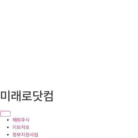
콘
미래로닷컴
텐
츠
로
건
해외주식
너
이모저모
뛰
정부지원사업