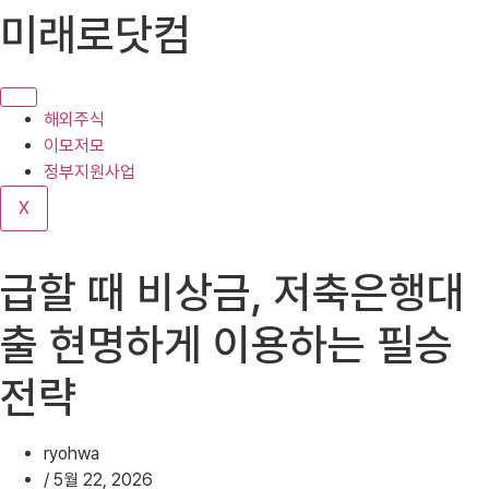
콘
미래로닷컴
텐
츠
로
건
해외주식
너
이모저모
뛰
정부지원사업
기
X
급할 때 비상금, 저축은행대
출 현명하게 이용하는 필승
전략
ryohwa
/
5월 22, 2026