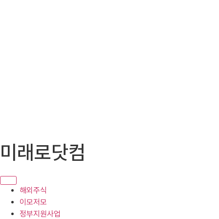
콘
미래로닷컴
텐
츠
로
건
해외주식
너
이모저모
뛰
정부지원사업