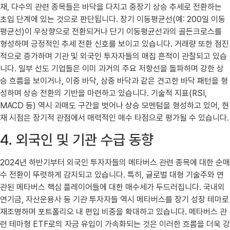
재, 다수의 관련 종목들은 바닥을 다지고 중장기 상승 추세로 전환하는
초입 단계에 있는 것으로 판단됩니다. 장기 이동평균선(예: 200일 이동
평균선)이 우상향으로 전환되거나 단기 이동평균선과의 골든크로스를
형성하며 긍정적인 추세 전환 신호를 보이고 있습니다. 거래량 또한 점진
적으로 증가하며 기관 및 외국인 투자자들의 매집 흔적이 관찰되고 있습
니다. 일부 선도 기업들은 이미 과거의 주요 저항선을 돌파하며 강한 상
승 흐름을 보이거나, 이중 바닥, 삼중 바닥과 같은 견고한 바닥 패턴을 형
성하며 상승 전환의 기반을 마련하고 있습니다. 기술적 지표(RSI,
MACD 등) 역시 과매도 구간을 벗어나 상승 모멘텀을 형성하고 있어, 현
재 시점은 장기적 관점에서 매력적인 매수 타점으로 평가될 수 있습니다.
4. 외국인 및 기관 수급 동향
2024년 하반기부터 외국인 투자자들의 메타버스 관련 종목에 대한 순매
수 전환이 뚜렷하게 감지되고 있습니다. 특히, 글로벌 대형 기술주와 연
관된 메타버스 핵심 플레이어들에 대한 매수세가 두드러집니다. 국내외
연기금, 자산운용사 등 기관 투자자들 역시 메타버스를 장기 성장 테마로
재조명하며 포트폴리오 내 편입 비중을 확대하고 있습니다. 메타버스 관
련 테마형 ETF로의 자금 유입이 가속화되는 것은 이러한 흐름을 더욱 강