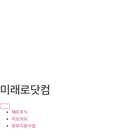
콘
미래로닷컴
텐
츠
로
건
해외주식
너
이모저모
뛰
정부지원사업