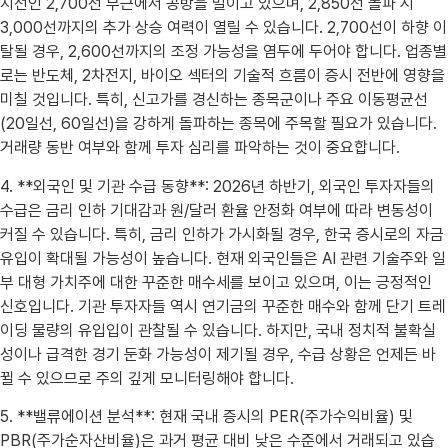
지선인 2,700선 부근에서 공방을 벌이고 있으며, 2,850선 돌파 시
3,000선까지의 추가 상승 여력이 열릴 수 있습니다. 2,700선이 하향 이
탈될 경우, 2,600선까지의 조정 가능성을 염두에 두어야 합니다. 업종별
로는 반도체, 2차전지, 바이오 섹터의 기술적 흐름이 증시 전반에 영향을
미칠 것입니다. 특히, 신고가를 경신하는 종목군이나 주요 이동평균선
(20일선, 60일선)을 강하게 돌파하는 종목에 주목할 필요가 있습니다.
거래량 동반 여부와 함께 투자 심리를 파악하는 것이 중요합니다.
4. **외국인 및 기관 수급 동향**: 2026년 하반기, 외국인 투자자들의
수급은 금리 인하 기대감과 원/달러 환율 안정화 여부에 따라 변동성이
커질 수 있습니다. 특히, 금리 인하가 가시화될 경우, 한국 증시로의 자금
유입이 확대될 가능성이 높습니다. 현재 외국인들은 AI 관련 기술주와 일
부 대형 가치주에 대한 꾸준한 매수세를 보이고 있으며, 이는 긍정적인
신호입니다. 기관 투자자들 역시 연기금의 꾸준한 매수와 함께 단기 트레
이딩 물량의 유입입이 관찰될 수 있습니다. 하지만, 국내 정치적 불확실
성이나 급격한 경기 둔화 가능성이 제기될 경우, 수급 상황은 언제든 바
뀔 수 있으므로 주의 깊게 모니터링해야 합니다.
5. **밸류에이션 분석**: 현재 국내 증시의 PER(주가수익비율) 및
PBR(주가순자산비율)은 과거 평균 대비 낮은 수준에서 거래되고 있습