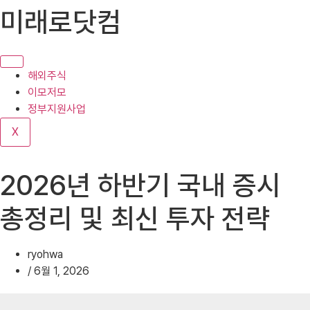
콘
미래로닷컴
텐
츠
로
건
해외주식
너
이모저모
뛰
정부지원사업
기
X
2026년 하반기 국내 증시
총정리 및 최신 투자 전략
ryohwa
/
6월 1, 2026