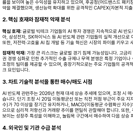
률을 보이며 높은 수익성을 유지하고 있으며, 후공정(어드밴스드 패키징)
약을 체결했으며, 생산능력 확대를 위한 공격적인 CAPEX(자본적 지출
2. 핵심 호재와 잠재적 악재 분석
핵심 호재:
글로벌 빅테크 기업들의 AI 투자 경쟁은 지속적으로 AI 반도
아, 삼성전자, SK하이닉스 등 AI 반도체 관련 기업들의 실적 개선으로 이어
또한, 저전력·고효율 AI 칩 개발 등 기술 혁신은 시장의 파이를 키우
잠재적 악재:
가장 큰 리스크는 글로벌 경기 침체 가능성입니다. 고금리 
권 경쟁 심화로 인한 추가적인 수출 규제나 무역 분쟁은 특정 기업이나 
조정의 빌미를 제공할 수 있으며, 중장기적으로는 주요 기업들의 공격적
크 요인입니다.
3. 차트 기술적 분석을 통한 매수/매도 시점
AI 반도체 관련주는 2026년 현재 대세 상승 추세에 있으며, 조정 시
습니다. 단기 조정 시 20일 이동평균선 또는 직전 저점 부근이 주요 지
수)가 70 이상을 장기간 유지하거나, MACD(이동평균 수렴확산 지수
으므로 심리적 저항선과 거래량 추이를 면밀히 관찰해야 합니다. 또한, 주
보이는 성장주 특성을 이해하고, 눌림목 구간에서 매수하여 다음 상승 
4. 외국인 및 기관 수급 분석