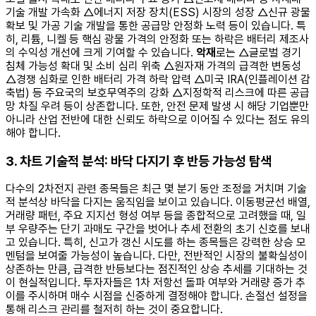
기술 개발 가속화 △에너지 저장 장치(ESS) 시장의 성장 △신규 광물
확보 및 가공 기술 개발을 통한 공급망 안정화 노력 등이 있습니다. 특
히, 리튬, 니켈 등 핵심 광물 가격의 안정화 또는 하락은 배터리 제조사
의 수익성 개선에 크게 기여할 수 있습니다.
악재
로는 △글로벌 경기
침체 가능성 확대 및 소비 심리 위축 △원자재 가격의 급격한 변동성
△경쟁 심화로 인한 배터리 가격 하락 압력 △미국 IRA(인플레이션 감
축법) 등 주요국의 보호무역주의 강화 △지정학적 리스크에 따른 공급
망 차질 우려 등이 상존합니다. 또한, 안전 문제 발생 시 해당 기업뿐만
아니라 산업 전반에 대한 신뢰도 하락으로 이어질 수 있다는 점도 유의
해야 합니다.
3. 차트 기술적 분석: 바닥 다지기 후 반등 가능성 탐색
다수의 2차전지 관련 종목들은 최근 몇 분기 동안 조정을 거치며 기술
적 분석상 바닥을 다지는 움직임을 보이고 있습니다. 이동평균선 배열,
거래량 패턴, 주요 지지선 형성 여부 등을 종합적으로 고려했을 때, 일
부 우량주는 단기 과매도 구간을 벗어나 추세 전환의 초기 신호를 보내
고 있습니다. 특히, 신고가 갱신 시도를 하는 종목들은 강력한 상승 모
멘텀을 보여줄 가능성이 높습니다. 다만, 전반적인 시장의 불확실성이
상존하는 만큼, 급격한 반등보다는 점진적인 상승 추세를 기대하는 것
이 현실적입니다. 투자자들은 1차 저항선 돌파 여부와 거래량 증가 추
이를 주시하며 매수 시점을 신중하게 결정해야 합니다. 손절선 설정을
통해 리스크 관리를 철저히 하는 것이 중요합니다.