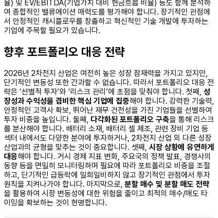
율) 및 EV/EBITDA(기업가치 대비 현금흐름 비율) 등도 함께 분석하
여 종합적인 밸류에이션 매력도를 평가해야 합니다. 장기적인 관점에
서 안정적인 캐시플로우를 창출하고 혁신적인 기술 개발에 투자하는
기업에 주목할 필요가 있습니다.
향후 포트폴리오 대응 전략
2026년 2차전지 산업은 여전히 높은 성장 잠재력을 가지고 있지만,
단기적인 변동성 또한 간과할 수 없습니다. 따라서 포트폴리오 대응 전
략은 ‘선별적 투자’와 ‘리스크 관리’에 초점을 맞춰야 합니다. 첫째,
성
장성과 수익성을 겸비한 핵심 기업에 집중
해야 합니다. 강력한 기술력,
안정적인 고객사 확보, 뛰어난 재무 건전성을 가진 기업들을 선별하여
투자 비중을 높입니다. 둘째,
다각화된 포트폴리오 구축
을 통해 리스크
를 분산해야 합니다. 배터리 소재, 배터리 셀 제조, 관련 장비 기업 등
섹터 내에서도 다양한 분야에 투자하거나, 2차전지 산업 외 다른 성장
산업과의 균형을 맞추는 것이 중요합니다. 셋째,
시장 상황에 유연하게
대응
해야 합니다. 거시 경제 지표 변화, 주요국의 정책 발표, 경쟁사의
동향 등을 면밀히 모니터링하며 필요에 따라 포트폴리오 비중을 조절
하고, 단기적인 급등락에 일희일비하지 않고 장기적인 관점에서 투자
원칙을 지켜나가야 합니다. 마지막으로,
분할 매수 및 분할 매도 전략
을 활용하여 시장 변동성에 대한 위험을 줄이고 최적의 매수/매도 타
이밍을 확보하는 것이 현명합니다.