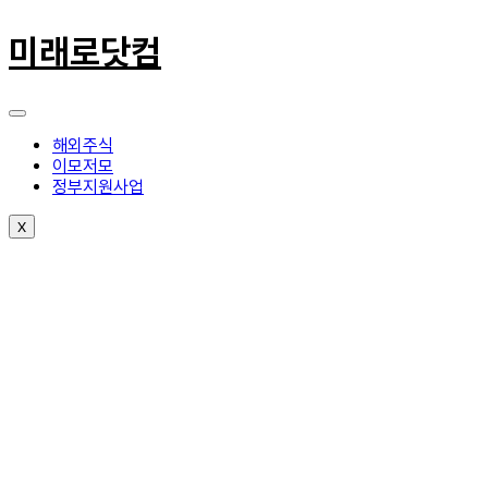
콘
텐
미래로닷컴
츠
로
건
너
뛰
해외주식
기
이모저모
정부지원사업
X