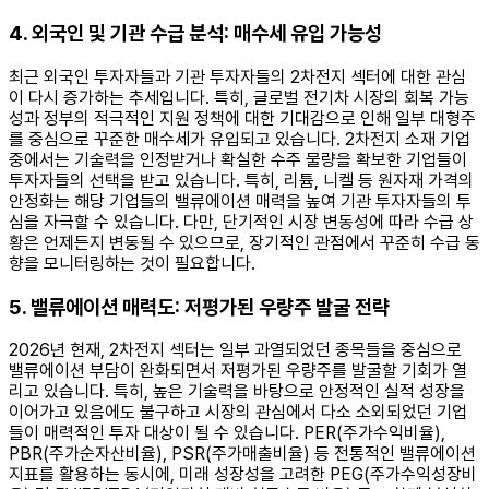
4. 외국인 및 기관 수급 분석: 매수세 유입 가능성
최근 외국인 투자자들과 기관 투자자들의 2차전지 섹터에 대한 관심
이 다시 증가하는 추세입니다. 특히, 글로벌 전기차 시장의 회복 가능
성과 정부의 적극적인 지원 정책에 대한 기대감으로 인해 일부 대형주
를 중심으로 꾸준한 매수세가 유입되고 있습니다. 2차전지 소재 기업
중에서는 기술력을 인정받거나 확실한 수주 물량을 확보한 기업들이
투자자들의 선택을 받고 있습니다. 특히, 리튬, 니켈 등 원자재 가격의
안정화는 해당 기업들의 밸류에이션 매력을 높여 기관 투자자들의 투
심을 자극할 수 있습니다. 다만, 단기적인 시장 변동성에 따라 수급 상
황은 언제든지 변동될 수 있으므로, 장기적인 관점에서 꾸준히 수급 동
향을 모니터링하는 것이 필요합니다.
5. 밸류에이션 매력도: 저평가된 우량주 발굴 전략
2026년 현재, 2차전지 섹터는 일부 과열되었던 종목들을 중심으로
밸류에이션 부담이 완화되면서 저평가된 우량주를 발굴할 기회가 열
리고 있습니다. 특히, 높은 기술력을 바탕으로 안정적인 실적 성장을
이어가고 있음에도 불구하고 시장의 관심에서 다소 소외되었던 기업
들이 매력적인 투자 대상이 될 수 있습니다. PER(주가수익비율),
PBR(주가순자산비율), PSR(주가매출비율) 등 전통적인 밸류에이션
지표를 활용하는 동시에, 미래 성장성을 고려한 PEG(주가수익성장비