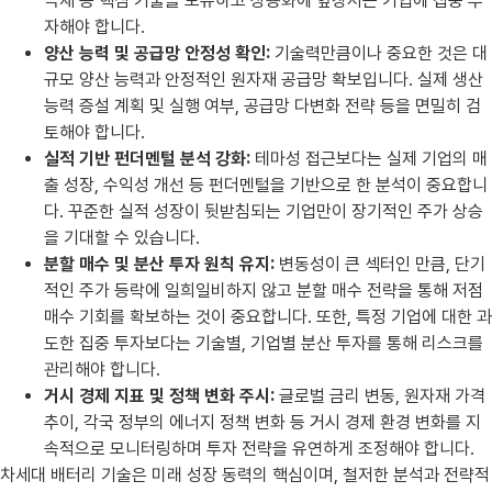
극재 등 핵심 기술을 보유하고 상용화에 앞장서는 기업에 집중 투
자해야 합니다.
양산 능력 및 공급망 안정성 확인:
기술력만큼이나 중요한 것은 대
규모 양산 능력과 안정적인 원자재 공급망 확보입니다. 실제 생산
능력 증설 계획 및 실행 여부, 공급망 다변화 전략 등을 면밀히 검
토해야 합니다.
실적 기반 펀더멘털 분석 강화:
테마성 접근보다는 실제 기업의 매
출 성장, 수익성 개선 등 펀더멘털을 기반으로 한 분석이 중요합니
다. 꾸준한 실적 성장이 뒷받침되는 기업만이 장기적인 주가 상승
을 기대할 수 있습니다.
분할 매수 및 분산 투자 원칙 유지:
변동성이 큰 섹터인 만큼, 단기
적인 주가 등락에 일희일비하지 않고 분할 매수 전략을 통해 저점
매수 기회를 확보하는 것이 중요합니다. 또한, 특정 기업에 대한 과
도한 집중 투자보다는 기술별, 기업별 분산 투자를 통해 리스크를
관리해야 합니다.
거시 경제 지표 및 정책 변화 주시:
글로벌 금리 변동, 원자재 가격
추이, 각국 정부의 에너지 정책 변화 등 거시 경제 환경 변화를 지
속적으로 모니터링하며 투자 전략을 유연하게 조정해야 합니다.
차세대 배터리 기술은 미래 성장 동력의 핵심이며, 철저한 분석과 전략적