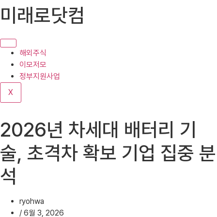
콘
미래로닷컴
텐
츠
로
건
해외주식
너
이모저모
뛰
정부지원사업
기
X
2026년 차세대 배터리 기
술, 초격차 확보 기업 집중 분
석
ryohwa
/
6월 3, 2026