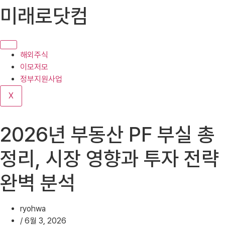
콘
미래로닷컴
텐
츠
로
건
해외주식
너
이모저모
뛰
정부지원사업
기
X
2026년 부동산 PF 부실 총
정리, 시장 영향과 투자 전략
완벽 분석
ryohwa
/
6월 3, 2026