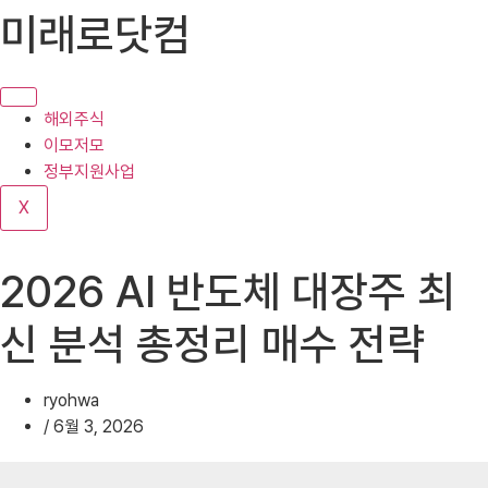
콘
미래로닷컴
텐
츠
로
건
해외주식
너
이모저모
뛰
정부지원사업
기
X
2026 AI 반도체 대장주 최
신 분석 총정리 매수 전략
ryohwa
/
6월 3, 2026