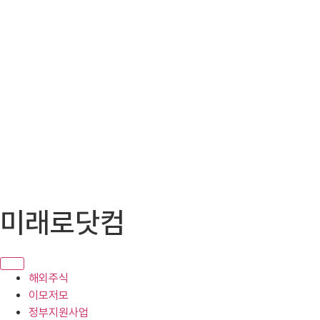
콘
미래로닷컴
텐
츠
로
건
해외주식
너
이모저모
뛰
정부지원사업