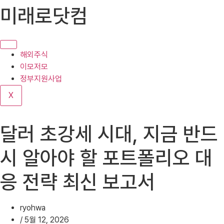
콘
미래로닷컴
텐
츠
로
건
해외주식
너
이모저모
뛰
정부지원사업
기
X
달러 초강세 시대, 지금 반드
시 알아야 할 포트폴리오 대
응 전략 최신 보고서
ryohwa
/
5월 12, 2026