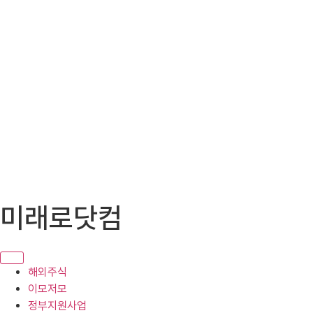
콘
미래로닷컴
텐
츠
로
건
해외주식
너
이모저모
뛰
정부지원사업