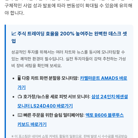
구체적인 사업 성과 발표에 따라 변동성이 확대될 수 있음에 유의해
야 합니다.
📈 주식 트레이딩 효율을 200% 높여주는 완벽한 데스크 셋
업
성공적인 투자를 위해서는 여러 차트와 뉴스를 동시에 모니터링할 수
있는 쾌적한 환경이 필수입니다. 실전 투자자들이 강력 추천하는 가성
비 장비 세팅을 확인해 보세요.
🖥️
다중 차트 화면 분할용 모니터암:
카멜마운트 AMADS 바로
가기
📺
호가창/뉴스용 세로 피벗 서브 모니터:
삼성 24인치 에센셜
모니터 LS24D400 바로가기
⌨️
빠른 주문을 위한 슬림 멀티페어링:
엑토 B606 블루투스
키보드 바로가기
※ 이 포스팅은 네이버 쇼핑 커넥트 활동의 일환으로, 판매 발생 시 수수료를 제공받습