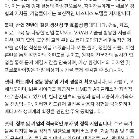
다. 이는 실제 경제 활동의 확장판으로서, 참여자들에게는 새로운 경
험과 가치를, 기업들에게는 혁신적인 비즈니스 모델을 제시합니다.
둘째,
산업 전반에 걸친 생산성 및 효율성 증대
입니다. 건설, 제조,
의료, 교육 등 다양한 산업 분야에서 VR/AR 기술을 활용한 시뮬레
이션, 원격 협업, 몰입형 교육 콘텐츠 등이 도입되면서 현실적인 제
약을 넘어선 혁신을 이끌고 있습니다. 예를 들어, 정밀한 시뮬레이션
훈련을 통해 작업자의 숙련도를 높이고, 원격지 전문가의 실시간 협
업을 통해 문제 해결 시간을 단축하며, 가상 환경에서의 디자인 및
프로토타이핑은 개발 비용과 시간을 크게 절감할 수 있습니다.
셋째,
하드웨어 성능 향상 및 가격 경쟁력 확보
입니다. 더 가볍고, 고
해상도이며, 넓은 시야각을 제공하는 HMD와 AR 글래스가 지속적
으로 출시되고 있으며, 킬러 콘텐츠의 등장과 함께 대중화가 가속화
될 전망입니다. 이러한 하드웨어 발전은 사용자 경험을 극대화하며
메타버스 생태계의 확장을 견인할 주요 동력입니다.
넷째,
정부 및 기업의 적극적인 투자 및 정책 지원
입니다. 주요 국가
들은 디지털 뉴딜 정책의 일환으로 메타버스 관련 기술 개발 및 인프
라 구축에 대한 투자를 확대하고 있으며, 대기업들 또한 막대한 자금