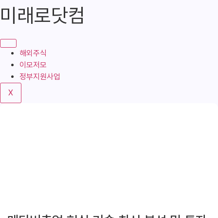
콘
미래로닷컴
텐
츠
로
건
해외주식
너
이모저모
뛰
정부지원사업
기
X