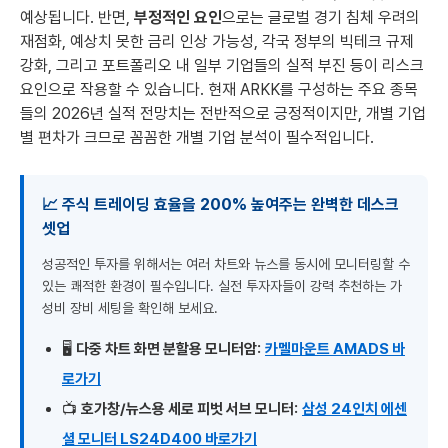
예상됩니다. 반면,
부정적인 요인
으로는 글로벌 경기 침체 우려의
재점화, 예상치 못한 금리 인상 가능성, 각국 정부의 빅테크 규제
강화, 그리고 포트폴리오 내 일부 기업들의 실적 부진 등이 리스크
요인으로 작용할 수 있습니다. 현재 ARKK를 구성하는 주요 종목
들의 2026년 실적 전망치는 전반적으로 긍정적이지만, 개별 기업
별 편차가 크므로 꼼꼼한 개별 기업 분석이 필수적입니다.
📈 주식 트레이딩 효율을 200% 높여주는 완벽한 데스크
셋업
성공적인 투자를 위해서는 여러 차트와 뉴스를 동시에 모니터링할 수
있는 쾌적한 환경이 필수입니다. 실전 투자자들이 강력 추천하는 가
성비 장비 세팅을 확인해 보세요.
🖥️
다중 차트 화면 분할용 모니터암:
카멜마운트 AMADS 바
로가기
📺
호가창/뉴스용 세로 피벗 서브 모니터:
삼성 24인치 에센
셜 모니터 LS24D400 바로가기