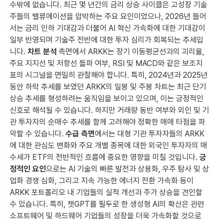
수밖에 없습니다. 최근 몇 년간의 금리 상승 사이클은 고성장 기술
주들의 밸류에이션을 압박하는 주요 요인이었으나, 2026년 들어
서는 금리 인하 기대감과 더불어 AI 혁신 가속화에 대한 기대감이
일부 반영되며 기술주 전반에 대한 투자 심리가 회복되는 추세입
니다.
차트 분석
측면에서 ARKK는 장기 이동평균선과의 괴리율,
주요 지지선 및 저항선 돌파 여부, RSI 및 MACD와 같은 보조지
표의 시그널을 면밀히 관찰해야 합니다. 특히, 2024년과 2025년
동안 하락 추세를 보였던 ARKK의 일봉 및 주봉 차트는 최근 단기
상승 추세를 형성하려는 움직임을 보이고 있으며, 이는 긍정적인
신호로 해석될 수 있습니다. 하지만 거래량 동반 여부와 외인 및 기
관 투자자의 순매수 추세를 함께 고려해야 정확한 매매 타점을 파
악할 수 있습니다.
수급 측면
에서는 대형 기관 투자자들의 ARKK
에 대한 관심도 변화와 주요 개별 종목에 대한 외국인 투자자의 매
수세가 ETF의 전반적인 흐름에 중요한 영향을 미칠 것입니다.
긍
정적인 요인
으로는 AI 기술의 빠른 발전과 상용화, 우주 탐사 및 상
업화 경쟁 심화, 그리고 지속 가능한 에너지 전환 가속화 등이
ARKK 포트폴리오 내 기업들의 실적 개선과 주가 상승을 견인할
수 있습니다. 특히, 챗GPT를 필두로 한 생성형 AI의 확산은 관련
소프트웨어 및 하드웨어 기업들의 성장을 더욱 가속화할 것으로