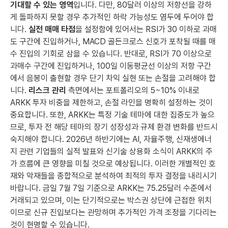
기대할 수 있는 영역
입니다. 다만, 80달러 이상의 저항선을 강하
게 돌파하지 못할 경우 추가적인 하락 가능성도 염두에 두어야 합
니다.
실전 매매 타점
을 설정함에 있어서는 RSI가 30 이하로 과매
도 구간에 진입하거나, MACD 골든크로스 신호가 포착될 때를 매
수 진입의 기회로 삼을 수 있습니다. 반대로, RSI가 70 이상으로
과매수 구간에 진입하거나, 100일 이동평균선 이상의 저항 구간
에서 음봉이 출현할 경우 단기 차익 실현 또는 손절을 고려해야 합
니다.
리스크 관리
측면에서는 포트폴리오의 5~10% 이내로
ARKK 투자 비중을 제한하고, 손절 라인을 명확히 설정하는 것이
중요합니다. 또한, ARKK는 특정 기술 테마에 대한 집중도가 높으
므로, 투자 전 해당 테마의 장기 성장성과 규제 환경 변화를 반드시
숙지해야 합니다. 2026년 하반기에는 AI, 자율주행, 신재생에너
지 관련 기업들의 실적 발표와 신기술 상용화 소식이 ARKK의 주
가 흐름에 큰 영향을 미칠 것으로 예상됩니다. 이러한 개별적인 호
재와 악재들을 종합적으로 분석하여 최적의 투자 결정을 내리시기
바랍니다. 금일 7월 7일 기준으로 ARKK는 75.25달러 수준에서
거래되고 있으며, 이는 단기적으로는 박스권 상단에 근접한 위치
이므로 신규 진입보다는 관망하며 추가적인 가격 조정을 기다리는
것이 현명할 수 있습니다.