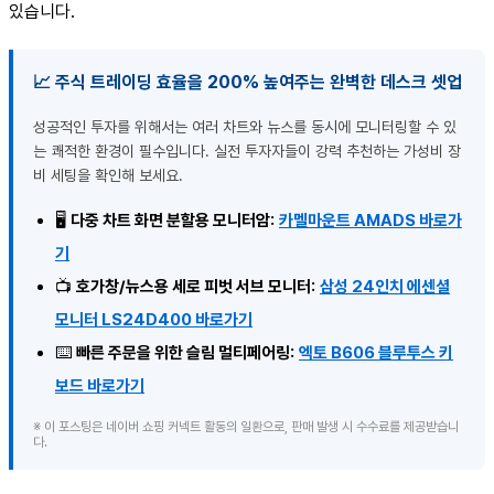
있습니다.
📈 주식 트레이딩 효율을 200% 높여주는 완벽한 데스크 셋업
성공적인 투자를 위해서는 여러 차트와 뉴스를 동시에 모니터링할 수 있
는 쾌적한 환경이 필수입니다. 실전 투자자들이 강력 추천하는 가성비 장
비 세팅을 확인해 보세요.
🖥️
다중 차트 화면 분할용 모니터암:
카멜마운트 AMADS 바로가
기
📺
호가창/뉴스용 세로 피벗 서브 모니터:
삼성 24인치 에센셜
모니터 LS24D400 바로가기
⌨️
빠른 주문을 위한 슬림 멀티페어링:
엑토 B606 블루투스 키
보드 바로가기
※ 이 포스팅은 네이버 쇼핑 커넥트 활동의 일환으로, 판매 발생 시 수수료를 제공받습니
다.