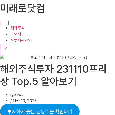
콘
미래로닷컴
텐
츠
로
건
해외주식
너
이모저모
뛰
정부지원사업
기
X
해외주식투자 231110프리
장 Top.5 알아보기
ryohwa
/
11월 10, 2023
투자하기 좋은 급등주를 확인하기