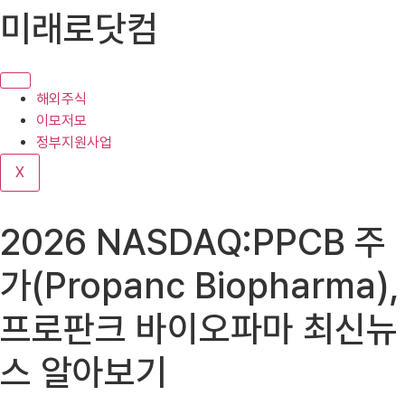
콘
미래로닷컴
텐
츠
로
건
해외주식
너
이모저모
뛰
정부지원사업
기
X
2026 NASDAQ:PPCB 주
가(Propanc Biopharma),
프로판크 바이오파마 최신뉴
스 알아보기