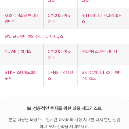
그룹
그룹
KUST:커스텀 엔터테
CYCU:싸이큐
RITR:라이터 로그텍 홀딩
인먼트
리온
스
전일 급등했던 해외주식 TOP.6 뉴스
NUWE:뉴웰리스
CYCU:싸이큐
PN:PN 스마트 에너지
리온
STKH:스테이크홀더
DFNS:T3 디펜
SXTC:차이나 SXT 파마
푸즈
스
슈티컬스
📊 성공적인 투자를 위한 최종 체크리스트
본문 내용을 바탕으로 실시간 데이터와 시장 지표를 다시 한번 점검
하고 투자 전략을 세워보세요.