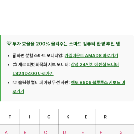
💡 투자 효율을 200% 올려주는 스마트 컴퓨터 환경 추천 템
🖥️
화면 분할 스마트 모니터암:
카멜마운트 AMADS 바로가기
📺
세로 피벗 최적화 서브 모니터:
삼성 24인치 에센셜 모니터
LS24D400 바로가기
⌨️
슬림형 멀티 페어링 무선 자판:
엑토 B606 블루투스 키보드 바
로가기
T
I
C
K
E
R
A
B
C
D
E
F
G