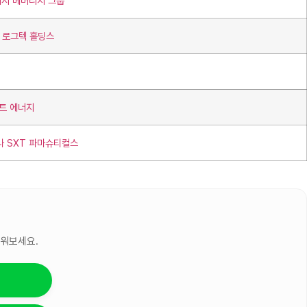
래시 베버리지 그룹
터 로그텍 홀딩스
마트 에너지
나 SXT 파마슈티컬스
세워보세요.