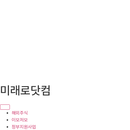
콘
미래로닷컴
텐
츠
로
건
해외주식
너
이모저모
뛰
정부지원사업