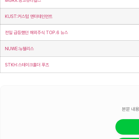
MGRX:망고슈티컬스
KUST:커스텀 엔터테인먼트
전일 급등했던 해외주식 TOP.6 뉴스
NUWE:뉴웰리스
STKH:스테이크홀더 푸즈
본문 내용