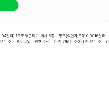
04달러) 1주로 병합되고, 회사 B종 보통주(액면가 주당 0.0016달러)
1만 주로, B종 보통주 발행 주식 수는 약 766만 주에서 약 31만 주로 감