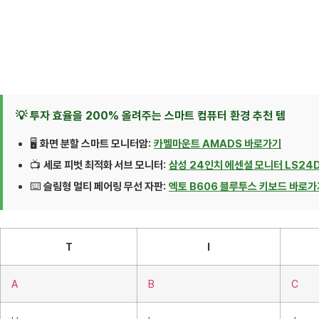
💡 투자 효율을 200% 올려주는 스마트 컴퓨터 환경 추천 템
🖥️
화면 분할 스마트 모니터암:
카멜마운트 AMADS 바로가기
📺
세로 피벗 최적화 서브 모니터:
삼성 24인치 에센셜 모니터 LS24
⌨️
슬림형 멀티 페어링 무선 자판:
엑토 B606 블루투스 키보드 바로가
T
I
A
B
C