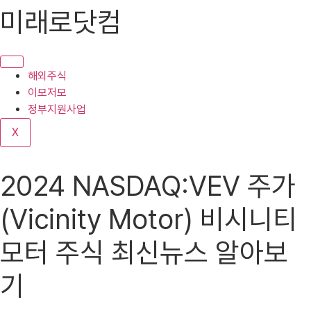
콘
미래로닷컴
텐
츠
로
건
해외주식
너
이모저모
뛰
정부지원사업
기
X
2024 NASDAQ:VEV 주가
(Vicinity Motor) 비시니티
모터 주식 최신뉴스 알아보
기