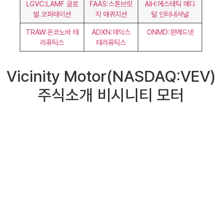
LGVC:LAMF 글로
FAAS:스톤브릿
AIH:에스테틱 메디
벌 코퍼레이션
지 애퀴지션
털 인터내셔널
TRAW:온코노바 테
ADXN:애딕스
ONMD:윈메드넷
라퓨틱스
테라퓨틱스
Vicinity Motor(NASDAQ:VEV)
주식소개 비시니티 모터