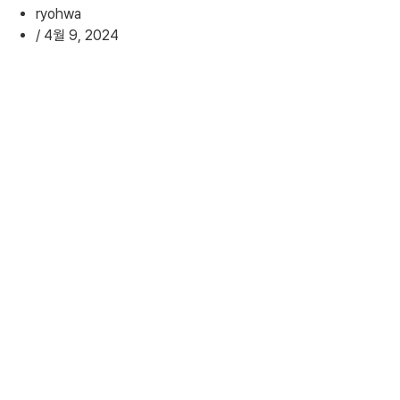
ryohwa
/
4월 9, 2024