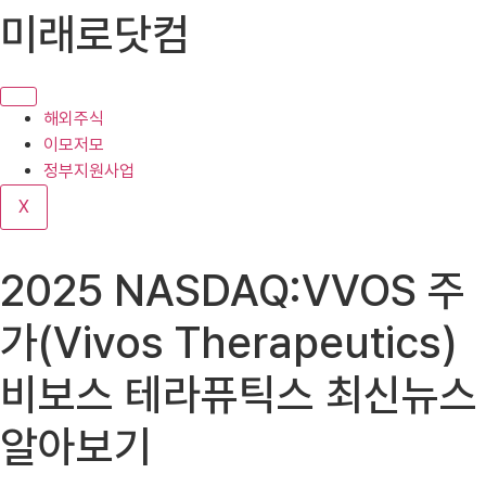
콘
미래로닷컴
텐
츠
로
건
해외주식
너
이모저모
뛰
정부지원사업
기
X
2025 NASDAQ:VVOS 주
가(Vivos Therapeutics)
비보스 테라퓨틱스 최신뉴스
알아보기