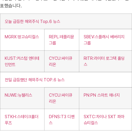
표했습니다.
오늘 급등한 해외주식 Top.6 뉴스
MGRX:망고슈티컬스
REPL:레플리뮨
SBEV:스플래시 베버리지
그룹
그룹
KUST:커스텀 엔터테
CYCU:싸이큐
RITR:라이터 로그텍 홀딩
인먼트
리온
스
전일 급등했던 해외주식 TOP.6 뉴스
NUWE:뉴웰리스
CYCU:싸이큐
PN:PN 스마트 에너지
리온
STKH:스테이크홀더
DFNS:T3 디펜
SXTC:차이나 SXT 파마
푸즈
스
슈티컬스