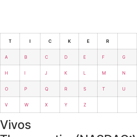
T
I
C
K
E
R
A
B
C
D
E
F
G
H
I
J
K
L
M
N
O
P
Q
R
S
T
U
V
W
X
Y
Z
Vivos