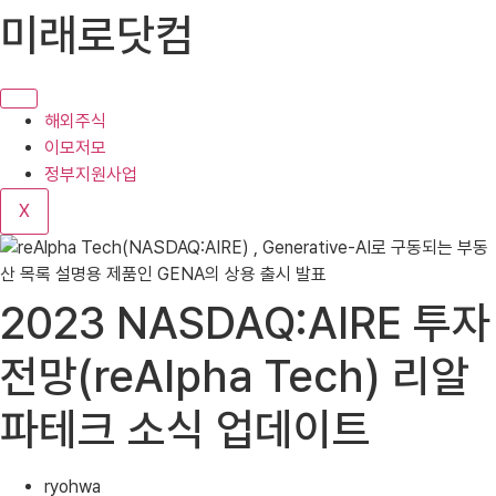
콘
미래로닷컴
텐
츠
로
건
해외주식
너
이모저모
뛰
정부지원사업
기
X
2023 NASDAQ:AIRE 투자
전망(reAlpha Tech) 리알
파테크 소식 업데이트
ryohwa