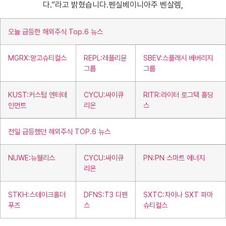
다.”라고 밝혔습니다.펜실베이니아주 벤살렘,
오늘 급등한 해외주식 Top.6 뉴스
MGRX:망고슈티컬스
REPL:레플리뮨
SBEV:스플래시 베버리지
그룹
그룹
KUST:커스텀 엔터테
CYCU:싸이큐
RITR:라이터 로그텍 홀딩
인먼트
리온
스
전일 급등했던 해외주식 TOP.6 뉴스
NUWE:뉴웰리스
CYCU:싸이큐
PN:PN 스마트 에너지
리온
STKH:스테이크홀더
DFNS:T3 디펜
SXTC:차이나 SXT 파마
푸즈
스
슈티컬스