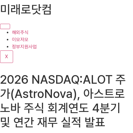
콘
미래로닷컴
텐
츠
로
건
해외주식
너
이모저모
뛰
정부지원사업
기
X
2026 NASDAQ:ALOT 주
가(AstroNova), 아스트로
노바 주식 회계연도 4분기
및 연간 재무 실적 발표