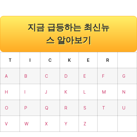
지금 급등하는 최신뉴
스 알아보기
T
I
C
K
E
R
A
B
C
D
E
F
G
H
I
J
K
L
M
N
O
P
Q
R
S
T
U
V
W
X
Y
Z