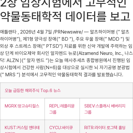
2상 임상시험에서 고무적인
약물동태학적 데이터를 보고
애틀랜타 , 2026년 4월 7일 /PRNewswire/ — 알츠하이머병 (” 알츠
하이머병”), 제1형 양극성 장애(” BD “), 주요 우울 장애(” MDD “) 및
외상 후 스트레스 장애(” PTSD”) 치료를 위한 신약 개발에 주력하는 임
상 단계 바이오제약 회사인 알자멘드 뉴로(Alzamend Neuro, Inc., 나스
닥: ALZN )(” 알자 멘드 “)는 오늘 매사추세츠 종합병원에서 진행된 임
상시험에서 건강한 사람(N=6)을 대상으로 실시한 뇌 자기공명 분광법
(” MRS “) 분석에서 고무적인 약물동태학적 결과를 발표했습니다.
오늘 급등한 해외주식 Top.6 뉴스
MGRX:망고슈티컬스
REPL:레플리뮨
SBEV:스플래시 베버리지
그룹
그룹
KUST:커스텀 엔터테
CYCU:싸이큐
RITR:라이터 로그텍 홀딩