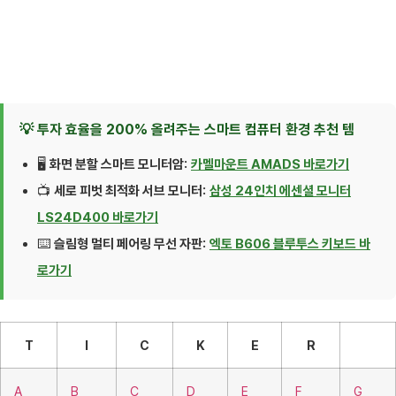
💡 투자 효율을 200% 올려주는 스마트 컴퓨터 환경 추천 템
🖥️
화면 분할 스마트 모니터암:
카멜마운트 AMADS 바로가기
📺
세로 피벗 최적화 서브 모니터:
삼성 24인치 에센셜 모니터
LS24D400 바로가기
⌨️
슬림형 멀티 페어링 무선 자판:
엑토 B606 블루투스 키보드 바
로가기
T
I
C
K
E
R
A
B
C
D
E
F
G