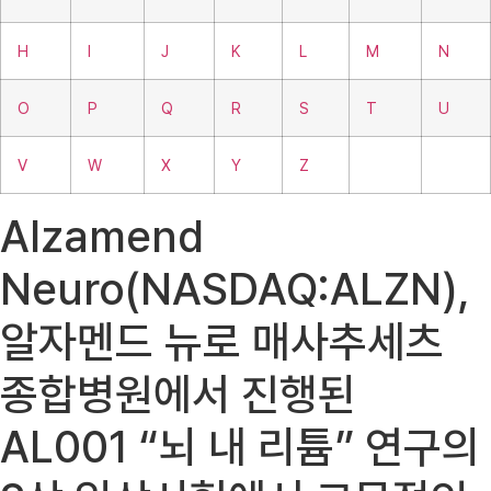
H
I
J
K
L
M
N
O
P
Q
R
S
T
U
V
W
X
Y
Z
Alzamend
Neuro(NASDAQ:ALZN),
알자멘드 뉴로 매사추세츠
종합병원에서 진행된
AL001 “뇌 내 리튬” 연구의