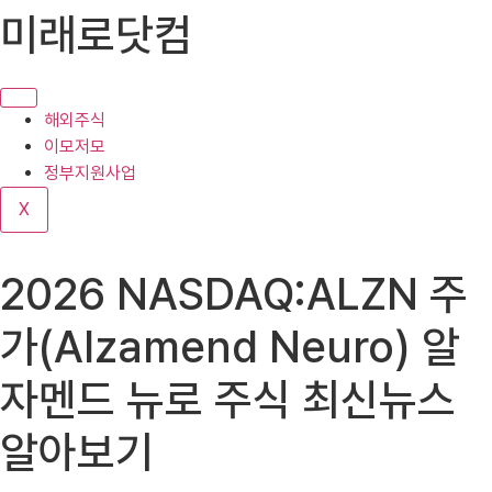
콘
미래로닷컴
텐
츠
로
건
해외주식
너
이모저모
뛰
정부지원사업
기
X
2026 NASDAQ:ALZN 주
가(Alzamend Neuro) 알
자멘드 뉴로 주식 최신뉴스
알아보기