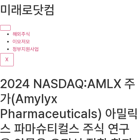
콘
미래로닷컴
텐
츠
로
건
해외주식
너
이모저모
뛰
정부지원사업
기
X
2024 NASDAQ:AMLX 주
가(Amylyx
Pharmaceuticals) 아밀릭
스 파마슈티컬스 주식 연구