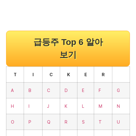
급등주 Top 6 알아
보기
T
I
C
K
E
R
A
B
C
D
E
F
G
H
I
J
K
L
M
N
O
P
Q
R
S
T
U