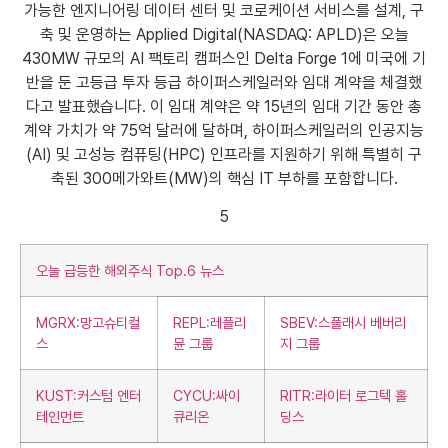
가능한 엔지니어링 데이터 센터 및 코로케이션 서비스를 설계, 구
축 및 운영하는 Applied Digital(NASDAQ: APLD)은 오늘
430MW 규모의 AI 팩토리 캠퍼스인 Delta Forge 1에 미국에 기
반을 둔 고등급 투자 등급 하이퍼스케일러와 임대 계약을 체결했
다고 발표했습니다. 이 임대 계약은 약 15년의 임대 기간 동안 총
계약 가치가 약 75억 달러에 달하며, 하이퍼스케일러의 인공지능
(AI) 및 고성능 컴퓨팅(HPC) 인프라를 지원하기 위해 특별히 구
축된 300메가와트(MW)의 핵심 IT 부하를 포함합니다.
5
오늘 급등한 해외주식 Top.6 뉴스
MGRX:망고슈티컬
REPL:레플리
SBEV:스플래시 베버리
스
뮨 그룹
지 그룹
KUST:커스텀 엔터
CYCU:싸이
RITR:라이터 로그텍 홀
테인먼트
큐리온
딩스