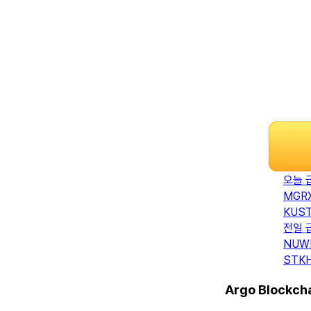
오늘 
MGR
KUS
전일 
NUW
STK
Argo Block