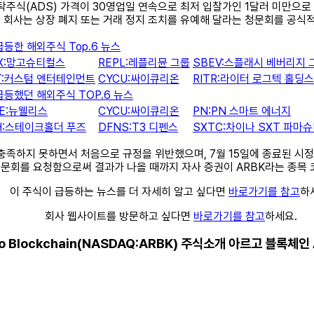
 – 미국 예탁주식(ADS) 가격이 30영업일 연속으로 최저 입찰가인 1달러 미
. 회사는 상장 폐지 또는 거래 정지 조치를 유예해 달라는 청문회를 공식
급등한 해외주식 Top.6 뉴스
X:망고슈티컬스
REPL:레플리뮨 그룹
SBEV:스플래시 베버리지 
T:커스텀 엔터테인먼트
CYCU:싸이큐리온
RITR:라이터 로그텍 홀딩스
급등했던 해외주식 TOP.6 뉴스
E:뉴웰리스
CYCU:싸이큐리온
PN:PN 스마트 에너지
H:스테이크홀더 푸즈
DFNS:T3 디펜스
SXTC:차이나 SXT 파마
(1)을 충족하지 못하면서 처음으로 규정을 위반했으며, 7월 15일에 종료된
 청문회를 요청함으로써 결과가 나올 때까지 자사 증권이 ARBK라는 종목
이 주식이 급등하는 뉴스를 더 자세히 알고 싶다면
바로가기를 참고
하
회사 웹사이트를 방문하고 싶다면
바로가기를 참고
하세요.
o Blockchain(NASDAQ:ARBK) 주식소개 아르고 블록체인