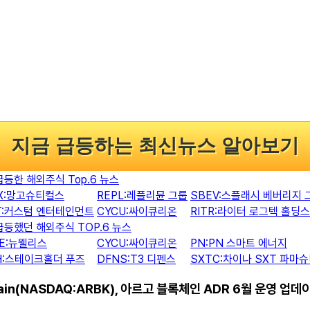
지금 급등하는 최신뉴스 알아보기
급등한 해외주식 Top.6 뉴스
X:망고슈티컬스
REPL:레플리뮨 그룹
SBEV:스플래시 베버리지 
T:커스텀 엔터테인먼트
CYCU:싸이큐리온
RITR:라이터 로그텍 홀딩스
급등했던 해외주식 TOP.6 뉴스
E:뉴웰리스
CYCU:싸이큐리온
PN:PN 스마트 에너지
H:스테이크홀더 푸즈
DFNS:T3 디펜스
SXTC:차이나 SXT 파마
chain(NASDAQ:ARBK), 아르고 블록체인 ADR 6월 운영 업