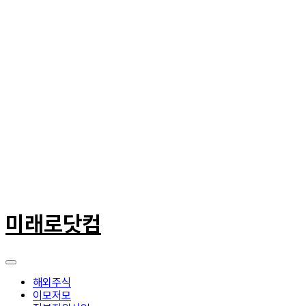
콘
텐
미래로닷컴
츠
로
건
너
뛰
해외주식
기
이모저모