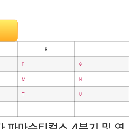
R
F
G
M
N
T
U
 아마타 파마슈티컬스 4분기 및 연