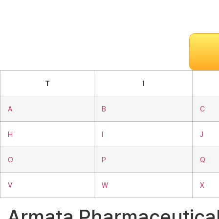
T
I
A
B
C
H
I
J
O
P
Q
V
W
X
Armata Pharmaceuti