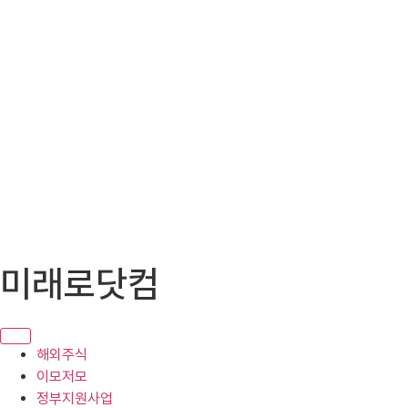
콘
미래로닷컴
텐
츠
로
건
해외주식
너
이모저모
뛰
정부지원사업