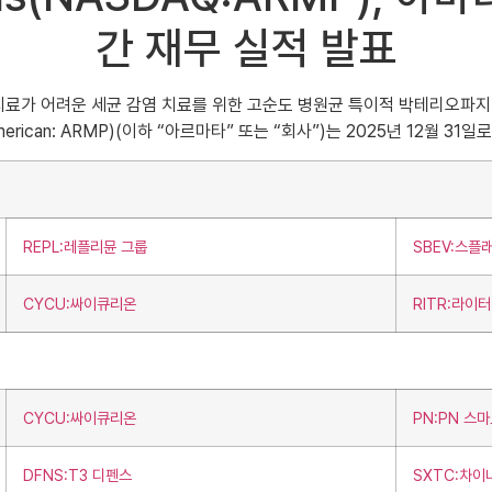
간 재무 실적 발표
내성 및 치료가 어려운 세균 감염 치료를 위한 고순도 병원균 특이적 박테리
YSE American: ARMP)(이하 “아르마타” 또는 “회사”)는 2025년 12
REPL:레플리뮨 그룹
SBEV:스플
CYCU:싸이큐리온
RITR:라이
CYCU:싸이큐리온
PN:PN 스
DFNS:T3 디펜스
SXTC:차이