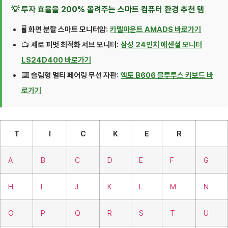
💡 투자 효율을 200% 올려주는 스마트 컴퓨터 환경 추천 템
🖥️
화면 분할 스마트 모니터암:
카멜마운트 AMADS 바로가기
📺
세로 피벗 최적화 서브 모니터:
삼성 24인치 에센셜 모니터
LS24D400 바로가기
⌨️
슬림형 멀티 페어링 무선 자판:
엑토 B606 블루투스 키보드 바
로가기
T
I
C
K
E
R
A
B
C
D
E
F
G
H
I
J
K
L
M
N
O
P
Q
R
S
T
U