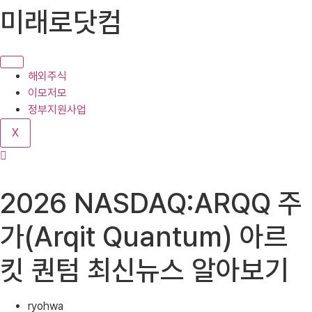
콘
미래로닷컴
텐
츠
로
건
해외주식
너
이모저모
뛰
정부지원사업
기
X
2026 NASDAQ:ARQQ 주
가(Arqit Quantum) 아르
킷 퀀텀 최신뉴스 알아보기
ryohwa