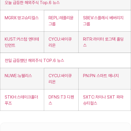
오늘 급등한 해외주식 Top.6 뉴스
MGRX:망고슈티컬스
REPL:레플리뮨
SBEV:스플래시 베버리지
그룹
그룹
KUST:커스텀 엔터테
CYCU:싸이큐
RITR:라이터 로그텍 홀딩
인먼트
리온
스
전일 급등했던 해외주식 TOP.6 뉴스
NUWE:뉴웰리스
CYCU:싸이큐
PN:PN 스마트 에너지
리온
STKH:스테이크홀더
DFNS:T3 디펜
SXTC:차이나 SXT 파마
푸즈
스
슈티컬스