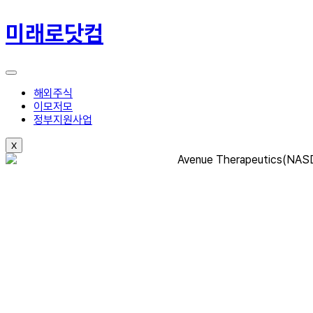
콘
텐
미래로닷컴
츠
로
건
너
뛰
해외주식
기
이모저모
정부지원사업
X