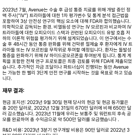
2023년 7월, Avenue는 수술 후 급성 통증 치료를 위해 개발 중인 정
맥 주사(“IV”) 트라마돌에 대한 1차 평가변수 및 통계 분석 접근법을
포함하여 3상 안전성 연구의 핵심 요소에 대해 FDA와 합의했습니다.
의학적으로 감독되는 환경. 비열등성 연구는 IV 모르핀과 비교하여 IV
트라마돌에 대한 오피오이드 스택과 관련된 오피오이드 유발 호흡 저
하의 이론적 위험을 평가하기 위해 설계되었습니다. 이 연구에서는 수
술 후 48시간 동안 통증 완화를 위해 건막류 절제술 후 환자에게 IV 트
라마돌 또는 IV 모르핀을 무작위로 투여할 예정입니다. 환자는 돌발성
통증을 완화하기 위해 IV 하이드로모르폰을 투여받게 됩니다. 통계 계
획을 포함한 전체 연구 프로토콜은 최종 검토를 위해 FDA에 제출되었
습니다. 추가적인 자금 조달이나 파트너십이 진행되는 동안 Avenue
는 가능한 한 빨리 3단계 안전 연구를 시작하는 것을 목표로 하고 있습
니다.
재무 결과:
현금 포지션: 2023년 9월 30일 현재 당사의 현금 및 현금 등가물은
총 20만 달러로, 2022년 12월 31일의 670만 달러에 비해 650만 달
러 감소했습니다. 2023년 11월에 우리는 보통주 및 워런트의 후속 공
모를 완료하여 총 수익금으로 약 500만 달러를 모금했습니다 .
R&D 비용: 2023년 3분기 연구개발 비용은 90만 달러로 2022년 3