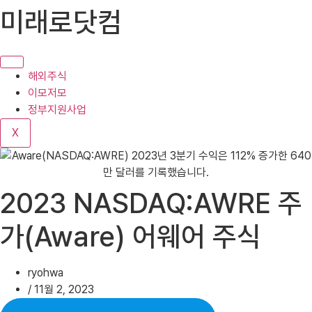
콘
미래로닷컴
텐
츠
로
건
해외주식
너
이모저모
뛰
정부지원사업
기
X
2023 NASDAQ:AWRE 주
가(Aware) 어웨어 주식
ryohwa
/
11월 2, 2023