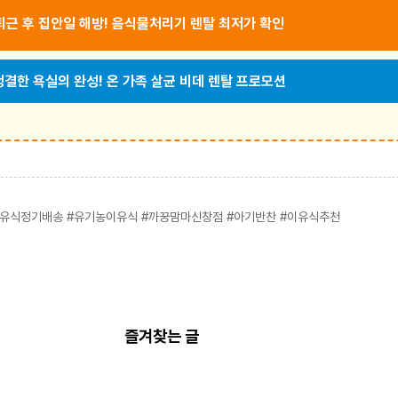
구 퇴근 후 집안일 해방! 음식물처리기 렌탈 최저가 확인
 청결한 욕실의 완성! 온 가족 살균 비데 렌탈 프로모션
유식정기배송 #유기농이유식 #까꿍맘마신창점 #아기반찬 #이유식추천
즐겨찾는 글