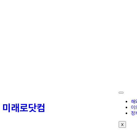
해
미래로닷컴
이
정
X