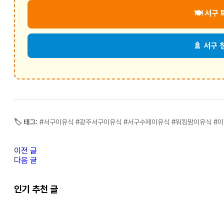
🍽️ 서
🚿 서구
🏷️ 태그:
#서구이유식 #광주서구이유식 #서구수제이유식 #워킹맘이유식 #이
이전 글
다음 글
인기 추천 글