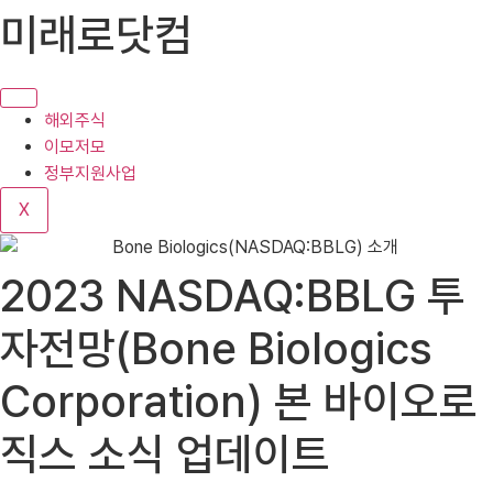
콘
미래로닷컴
텐
츠
로
건
해외주식
너
이모저모
뛰
정부지원사업
기
X
2023 NASDAQ:BBLG 투
자전망(Bone Biologics
Corporation) 본 바이오로
직스 소식 업데이트