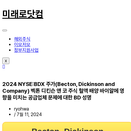
콘
텐
미래로닷컴
츠
로
건
너
뛰
해외주식
기
이모저모
정부지원사업
X
2024 NYSE:BDX 주가(Becton, Dickinson and
Company) 벡톤 디킨슨 앤 코 주식 혈액 배양 바이알에 영
향을 미치는 공급업체 문제에 대한 BD 성명
ryohwa
/
7월 11, 2024