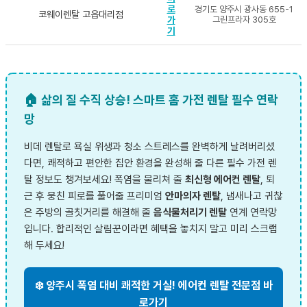
로
경기도 양주시 광사동 655-1
코웨이렌탈 고읍대리점
가
그린프라자 305호
기
🏠 삶의 질 수직 상승! 스마트 홈 가전 렌탈 필수 연락
망
비데 렌탈로 욕실 위생과 청소 스트레스를 완벽하게 날려버리셨
다면, 쾌적하고 편안한 집안 환경을 완성해 줄 다른 필수 가전 렌
탈 정보도 챙겨보세요! 폭염을 물리쳐 줄
최신형 에어컨 렌탈
, 퇴
근 후 뭉친 피로를 풀어줄 프리미엄
안마의자 렌탈
, 냄새나고 귀찮
은 주방의 골칫거리를 해결해 줄
음식물처리기 렌탈
연계 연락망
입니다. 합리적인 살림꾼이라면 혜택을 놓치지 말고 미리 스크랩
해 두세요!
❄️ 양주시 폭염 대비 쾌적한 거실! 에어컨 렌탈 전문점 바
로가기