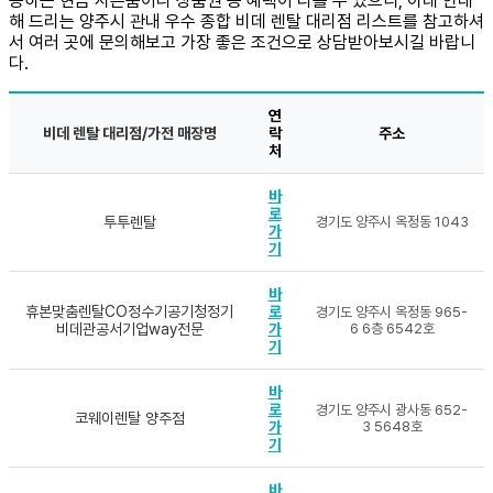
공하는 현금 사은품이나 상품권 등 혜택이 다를 수 있으니, 아래 안내
해 드리는 양주시 관내 우수 종합 비데 렌탈 대리점 리스트를 참고하셔
서 여러 곳에 문의해보고 가장 좋은 조건으로 상담받아보시길 바랍니
다.
연
비데 렌탈 대리점/가전 매장명
락
주소
처
바
로
투투렌탈
경기도 양주시 옥정동 1043
가
기
바
휴본맞춤렌탈CO정수기공기청정기
로
경기도 양주시 옥정동 965-
비데관공서기업way전문
가
6 6층 6542호
기
바
로
경기도 양주시 광사동 652-
코웨이렌탈 양주점
가
3 5648호
기
바