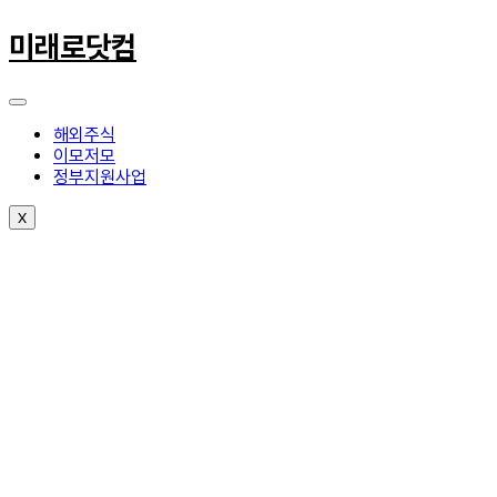
콘
텐
미래로닷컴
츠
로
건
너
해외주식
뛰
이모저모
기
정부지원사업
X