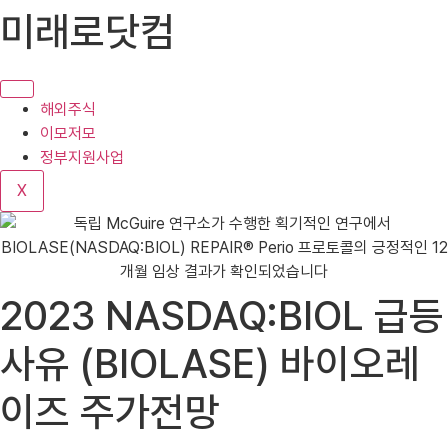
콘
미래로닷컴
텐
츠
로
건
해외주식
너
이모저모
뛰
정부지원사업
기
X
2023 NASDAQ:BIOL 급등
사유 (BIOLASE) 바이오레
이즈 주가전망